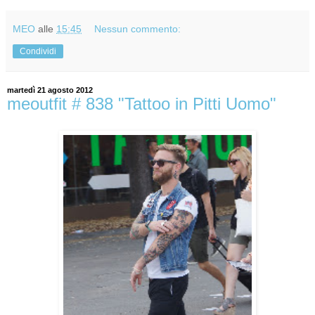
MEO
alle
15:45
Nessun commento:
Condividi
martedì 21 agosto 2012
meoutfit # 838 "Tattoo in Pitti Uomo"