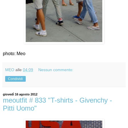
photo: Meo
MEO
alle
04:09
Nessun commento:
Condividi
giovedì 16 agosto 2012
meoutfit # 833 "T-shirts - Givenchy -
Pitti Uomo"