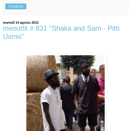
Condividi
martedì 14 agosto 2012
meoutfit # 831 "Shaka and Sam - Pitti
Uomo"