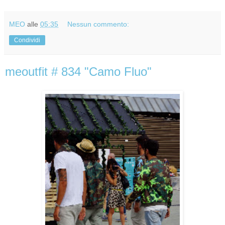
MEO
alle
05:35
Nessun commento:
Condividi
meoutfit # 834 "Camo Fluo"