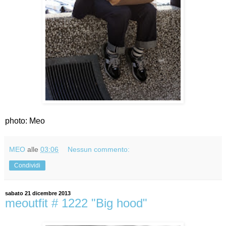
photo: Meo
MEO
alle
03:06
Nessun commento:
Condividi
sabato 21 dicembre 2013
meoutfit # 1222 "Big hood"