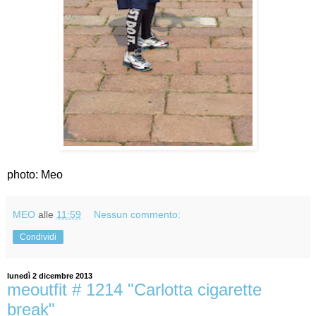
photo: Meo
MEO
alle
11:59
Nessun commento:
Condividi
lunedì 2 dicembre 2013
meoutfit # 1214 "Carlotta cigarette
break"