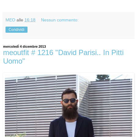
MEO
alle
16:18
Nessun commento:
Condividi
mercoledì 4 dicembre 2013
meoutfit # 1216 "David Parisi.. In Pitti
Uomo"