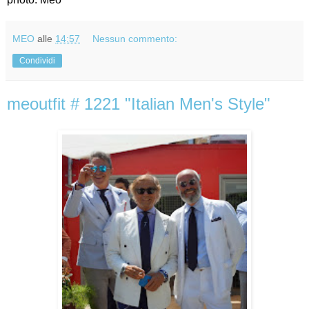
MEO
alle
14:57
Nessun commento:
Condividi
meoutfit # 1221 "Italian Men's Style"