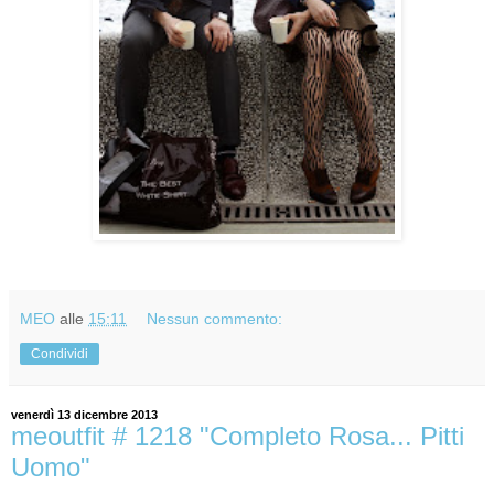
MEO
alle
15:11
Nessun commento:
Condividi
venerdì 13 dicembre 2013
meoutfit # 1218 "Completo Rosa... Pitti
Uomo"