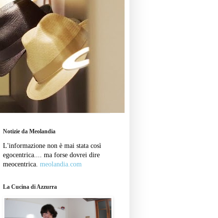
Notizie da Meolandia
L'informazione non è mai stata così
egocentrica.... ma forse dovrei dire
meocentrica.
meolandia.com
La Cucina di Azzurra