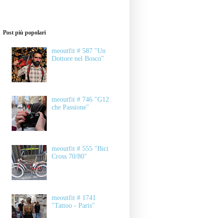
Post più popolari
meoutfit # 587 "Un
Dottore nel Bosco"
meoutfit # 746 "G12
che Passione"
meoutfit # 555 "Bici
Cross 70/80"
meoutfit # 1741
"Tattoo - Paris"