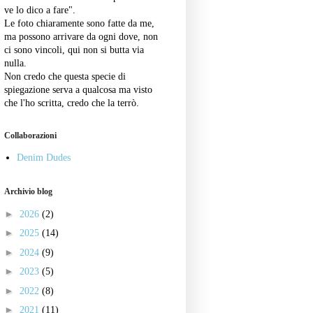
ve lo dico a fare".
Le foto chiaramente sono fatte da me,
ma possono arrivare da ogni dove, non
ci sono vincoli, qui non si butta via
nulla.
Non credo che questa specie di
spiegazione serva a qualcosa ma visto
che l'ho scritta, credo che la terrò.
Collaborazioni
Denim Dudes
Archivio blog
►
2026
(2)
►
2025
(14)
►
2024
(9)
►
2023
(5)
►
2022
(8)
►
2021
(11)