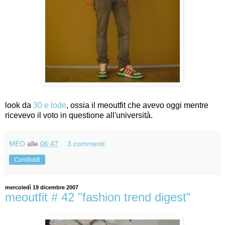
look da
30 e lode
, ossia il meoutfit che avevo oggi mentre
ricevevo il voto in questione all'università.
MEO
alle
06:47
3 commenti:
Condividi
mercoledì 19 dicembre 2007
meoutfit # 42 "fashion trend digest"