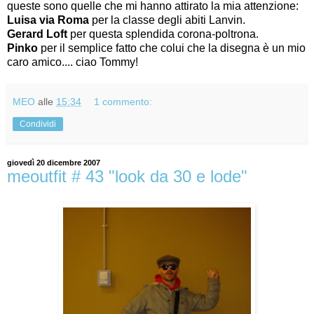
queste sono quelle che mi hanno attirato la mia attenzione:
Luisa via Roma
per la classe degli abiti Lanvin.
Gerard
Loft
per questa splendida corona-poltrona.
Pinko
per il semplice fatto che colui che la disegna è un mio
caro amico.... ciao Tommy!
MEO
alle
15:34
1 commento:
Condividi
giovedì 20 dicembre 2007
meoutfit # 43 "look da 30 e lode"