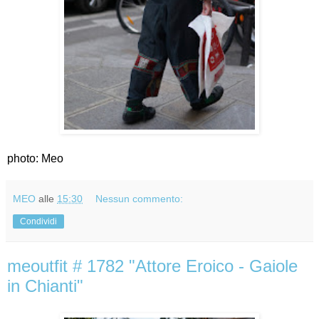
photo: Meo
MEO
alle
15:30
Nessun commento:
Condividi
meoutfit # 1782 "Attore Eroico - Gaiole
in Chianti"