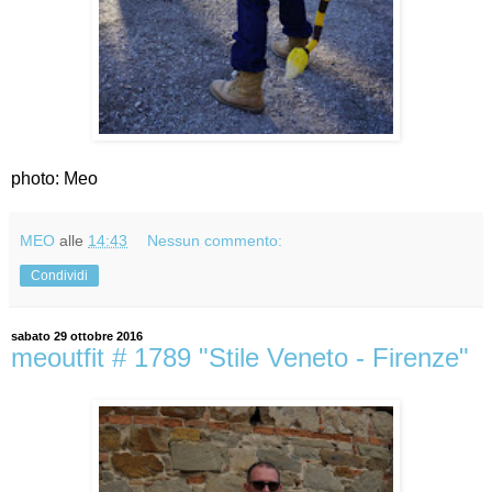
photo: Meo
MEO
alle
14:43
Nessun commento:
Condividi
sabato 29 ottobre 2016
meoutfit # 1789 "Stile Veneto - Firenze"