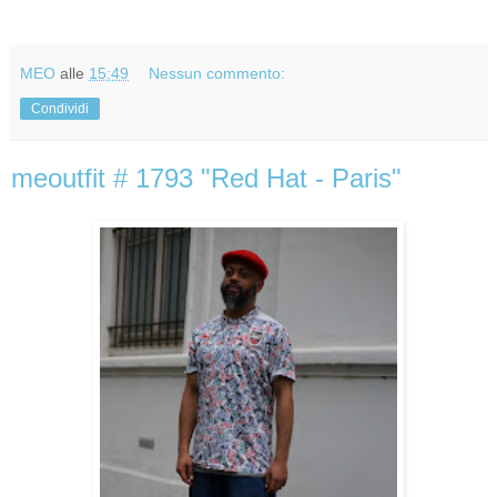
MEO
alle
15:49
Nessun commento:
Condividi
meoutfit # 1793 "Red Hat - Paris"