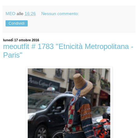
MEO
alle
16:26
Nessun commento:
Condividi
lunedì 17 ottobre 2016
meoutfit # 1783 "Etnicità Metropolitana -
Paris"