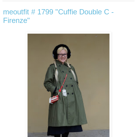
meoutfit # 1799 "Cuffie Double C -
Firenze"