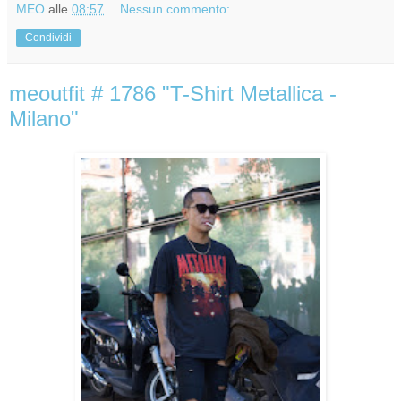
MEO
alle
08:57
Nessun commento:
Condividi
meoutfit # 1786 "T-Shirt Metallica -
Milano"