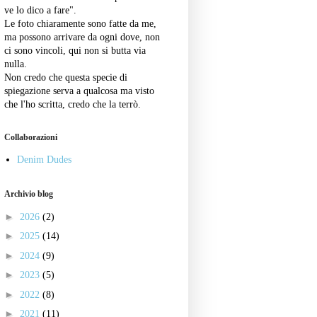
ve lo dico a fare".
Le foto chiaramente sono fatte da me,
ma possono arrivare da ogni dove, non
ci sono vincoli, qui non si butta via
nulla.
Non credo che questa specie di
spiegazione serva a qualcosa ma visto
che l'ho scritta, credo che la terrò.
Collaborazioni
Denim Dudes
Archivio blog
►
2026
(2)
►
2025
(14)
►
2024
(9)
►
2023
(5)
►
2022
(8)
►
2021
(11)