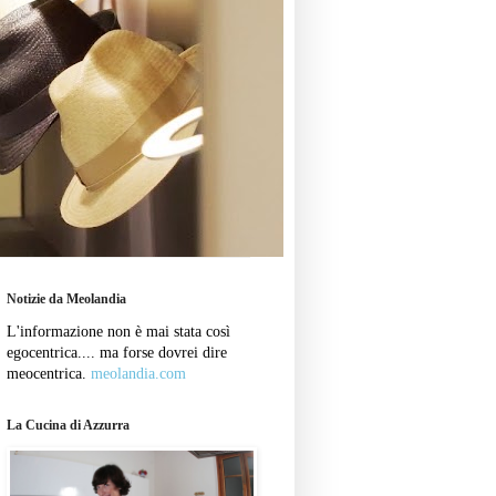
Notizie da Meolandia
L'informazione non è mai stata così
egocentrica.... ma forse dovrei dire
meocentrica.
meolandia.com
La Cucina di Azzurra