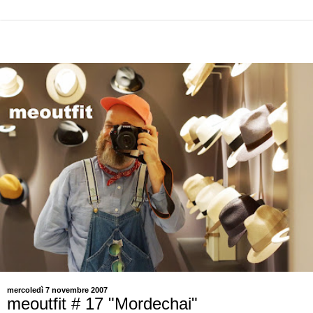
mercoledì 7 novembre 2007
meoutfit # 17 "Mordechai"