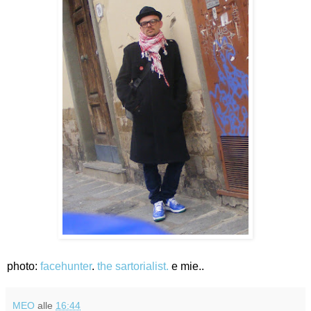
photo:
facehunter
.
the sartorialist.
e mie..
MEO
alle
16:44