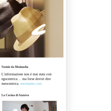
Notizie da Meolandia
L'informazione non è mai stata così
egocentrica.... ma forse dovrei dire
meocentrica.
meolandia.com
La Cucina di Azzurra