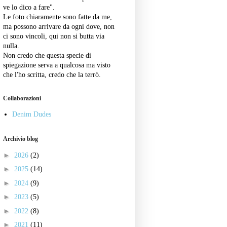
ve lo dico a fare".
Le foto chiaramente sono fatte da me,
ma possono arrivare da ogni dove, non
ci sono vincoli, qui non si butta via
nulla.
Non credo che questa specie di
spiegazione serva a qualcosa ma visto
che l'ho scritta, credo che la terrò.
Collaborazioni
Denim Dudes
Archivio blog
►
2026
(2)
►
2025
(14)
►
2024
(9)
►
2023
(5)
►
2022
(8)
►
2021
(11)