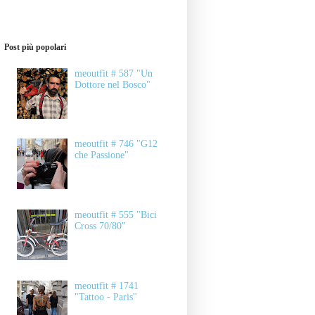
Post più popolari
meoutfit # 587 "Un
Dottore nel Bosco"
meoutfit # 746 "G12
che Passione"
meoutfit # 555 "Bici
Cross 70/80"
meoutfit # 1741
"Tattoo - Paris"