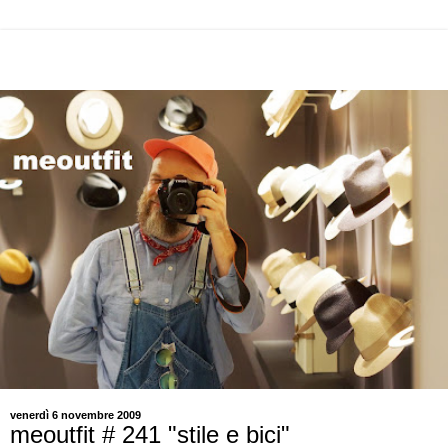
venerdì 6 novembre 2009
meoutfit # 241 "stile e bici"