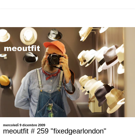
mercoledì 9 dicembre 2009
meoutfit # 259 "fixedgearlondon"