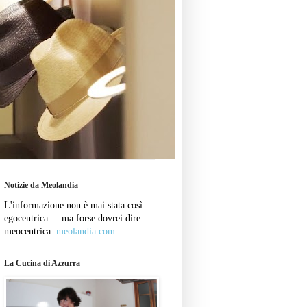
Notizie da Meolandia
L'informazione non è mai stata così
egocentrica.... ma forse dovrei dire
meocentrica.
meolandia.com
La Cucina di Azzurra