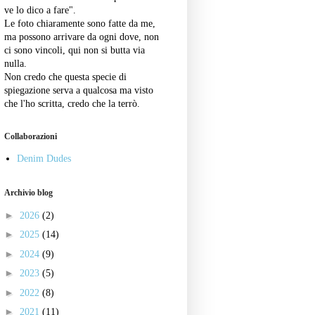
ve lo dico a fare".
Le foto chiaramente sono fatte da me,
ma possono arrivare da ogni dove, non
ci sono vincoli, qui non si butta via
nulla.
Non credo che questa specie di
spiegazione serva a qualcosa ma visto
che l'ho scritta, credo che la terrò.
Collaborazioni
Denim Dudes
Archivio blog
►
2026
(2)
►
2025
(14)
►
2024
(9)
►
2023
(5)
►
2022
(8)
►
2021
(11)