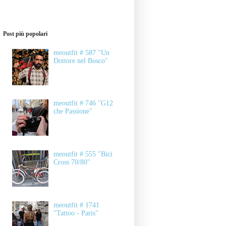
Post più popolari
meoutfit # 587 "Un
Dottore nel Bosco"
meoutfit # 746 "G12
che Passione"
meoutfit # 555 "Bici
Cross 70/80"
meoutfit # 1741
"Tattoo - Paris"