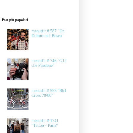
Post più popolari
meoutfit # 587 "Un
Dottore nel Bosco"
meoutfit # 746 "G12
che Passione"
meoutfit # 555 "Bici
Cross 70/80"
meoutfit # 1741
"Tattoo - Paris"