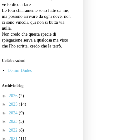
ve lo dico a fare".
Le foto chiaramente sono fatte da me,
ma possono arrivare da ogni dove, non
ci sono vincoli, qui non si butta via
nulla.
Non credo che questa specie di
spiegazione serva a qualcosa ma visto
che l'ho scritta, credo che la terrò.
Collaborazioni
Denim Dudes
Archivio blog
►
2026
(2)
►
2025
(14)
►
2024
(9)
►
2023
(5)
►
2022
(8)
►
2021
(11)