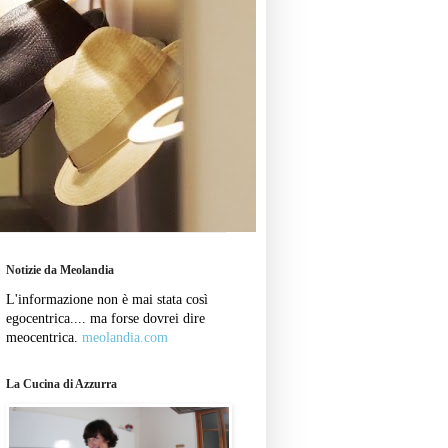
Notizie da Meolandia
L'informazione non è mai stata così
egocentrica.... ma forse dovrei dire
meocentrica.
meolandia.com
La Cucina di Azzurra