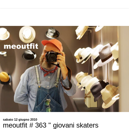
sabato 12 giugno 2010
meoutfit # 363 " giovani skaters