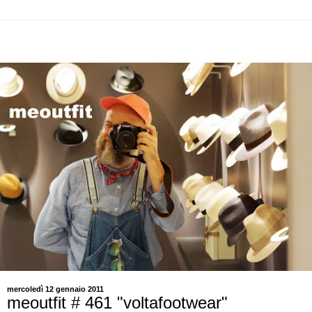
mercoledì 12 gennaio 2011
meoutfit # 461 "voltafootwear"