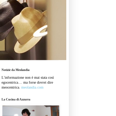
Notizie da Meolandia
L'informazione non è mai stata così
egocentrica.... ma forse dovrei dire
meocentrica.
meolandia.com
La Cucina di Azzurra