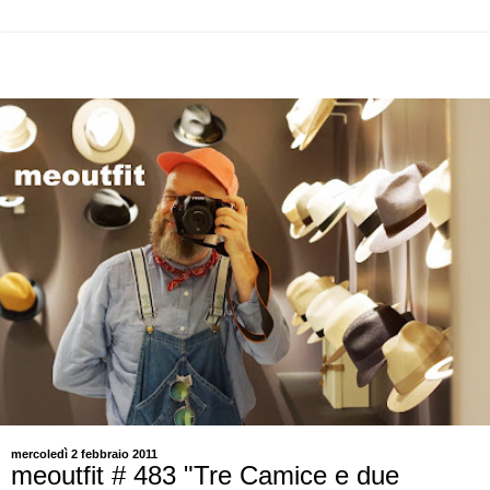
mercoledì 2 febbraio 2011
meoutfit # 483 "Tre Camice e due