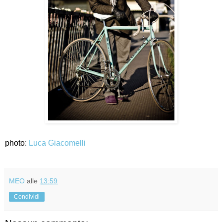
photo:
Luca Giacomelli
MEO
alle
13:59
Condividi