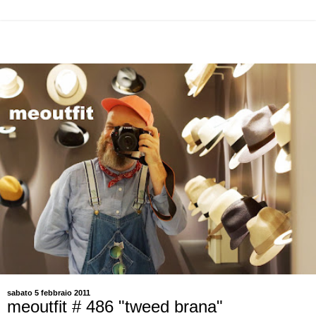
sabato 5 febbraio 2011
meoutfit # 486 "tweed brana"