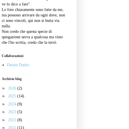
ve lo dico a fare".
Le foto chiaramente sono fatte da me,
ma possono arrivare da ogni dove, non
ci sono vincoli, qui non si butta via
nulla.
Non credo che questa specie di
spiegazione serva a qualcosa ma visto
che l'ho scritta, credo che la terrò.
Collaborazioni
Denim Dudes
Archivio blog
►
2026
(2)
►
2025
(14)
►
2024
(9)
►
2023
(5)
►
2022
(8)
►
2021
(11)