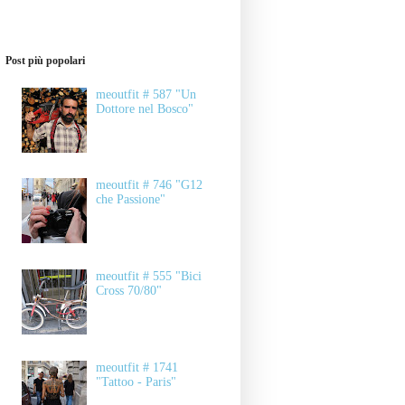
Post più popolari
meoutfit # 587 "Un
Dottore nel Bosco"
meoutfit # 746 "G12
che Passione"
meoutfit # 555 "Bici
Cross 70/80"
meoutfit # 1741
"Tattoo - Paris"