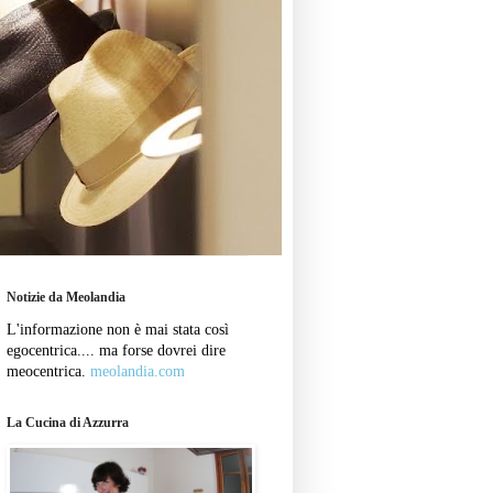
Notizie da Meolandia
L'informazione non è mai stata così
egocentrica.... ma forse dovrei dire
meocentrica.
meolandia.com
La Cucina di Azzurra