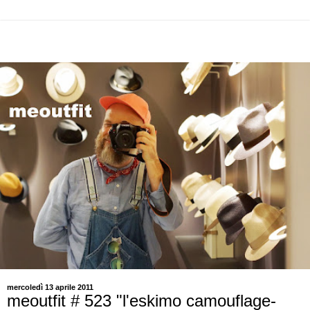
mercoledì 13 aprile 2011
meoutfit # 523 "l'eskimo camouflage-