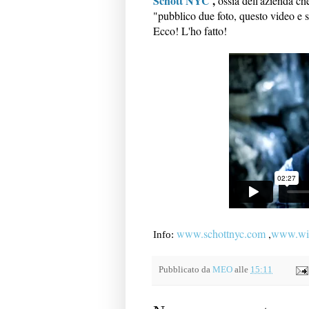
Schott NYC
,
ossia dell'azienda ch
"pubblico due foto, questo video e s
Ecco! L'ho fatto!
www.schottnyc.com
,
www.wil
Info:
Pubblicato da
MEO
alle
15:11