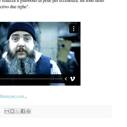
e realizza il giubbotto di pelle per eccellenza, mi sono detto
crivo due righe".
liamyan.com
,