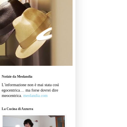
Notizie da Meolandia
L'informazione non è mai stata così
egocentrica.... ma forse dovrei dire
meocentrica.
meolandia.com
La Cucina di Azzurra