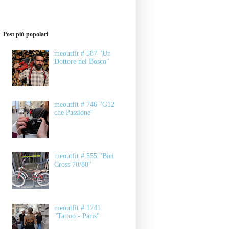
Post più popolari
meoutfit # 587 "Un
Dottore nel Bosco"
meoutfit # 746 "G12
che Passione"
meoutfit # 555 "Bici
Cross 70/80"
meoutfit # 1741
"Tattoo - Paris"