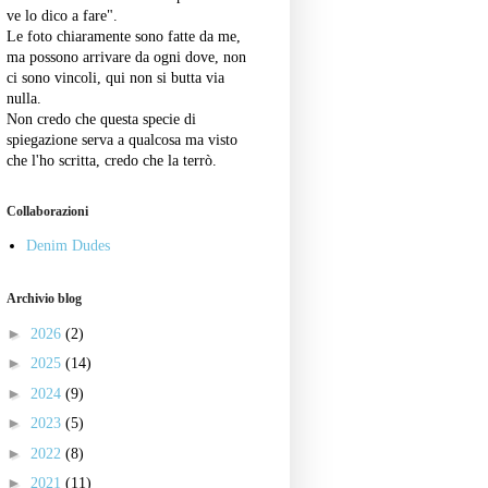
ve lo dico a fare".
Le foto chiaramente sono fatte da me,
ma possono arrivare da ogni dove, non
ci sono vincoli, qui non si butta via
nulla.
Non credo che questa specie di
spiegazione serva a qualcosa ma visto
che l'ho scritta, credo che la terrò.
Collaborazioni
Denim Dudes
Archivio blog
►
2026
(2)
►
2025
(14)
►
2024
(9)
►
2023
(5)
►
2022
(8)
►
2021
(11)