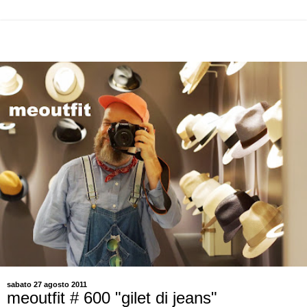
sabato 27 agosto 2011
meoutfit # 600 "gilet di jeans"