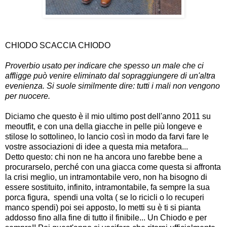
CHIODO SCACCIA CHIODO
Proverbio usato per indicare che spesso un male che ci
affligge può venire eliminato dal sopraggiungere di un'altra
evenienza. Si suole similmente dire: tutti i mali non vengono
per nuocere.
Diciamo che questo è il mio ultimo post dell'anno 2011 su
meoutfit, e con una della giacche in pelle più longeve e
stilose lo sottolineo, lo lancio così in modo da farvi fare le
vostre associazioni di idee a questa mia metafora...
Detto questo: chi non ne ha ancora uno farebbe bene a
procurarselo, perché con una giacca come questa si affronta
la crisi meglio, un intramontabile vero, non ha bisogno di
essere sostituito, infinito, intramontabile, fa sempre la sua
porca figura, spendi una volta ( se lo ricicli o lo recuperi
manco spendi) poi sei apposto, lo metti su è ti si pianta
addosso fino alla fine di tutto il finibile... Un Chiodo e per