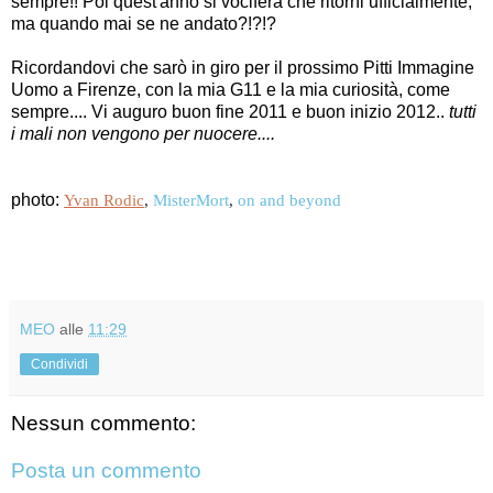
sempre!! Poi quest'anno si vocifera che ritorni ufficialmente,
ma quando mai se ne andato?!?!?
Ricordandovi che sarò in giro per il prossimo Pitti Immagine
Uomo a Firenze, con la mia G11 e la mia curiosità, come
sempre.... Vi auguro buon fine 2011 e buon inizio 2012..
tutti
i mali non vengono per nuocere....
photo:
Yvan Rodic
,
MisterMort
,
on and beyond
MEO
alle
11:29
Condividi
Nessun commento:
Posta un commento