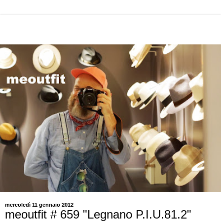
mercoledì 11 gennaio 2012
meoutfit # 659 "Legnano P.I.U.81.2"