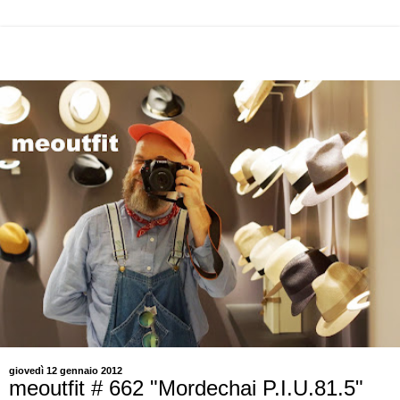
giovedì 12 gennaio 2012
meoutfit # 662 "Mordechai P.I.U.81.5"