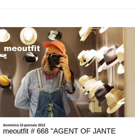
domenica 15 gennaio 2012
meoutfit # 668 "AGENT OF JANTE