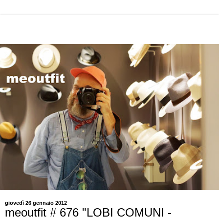
giovedì 26 gennaio 2012
meoutfit # 676 "LOBI COMUNI -