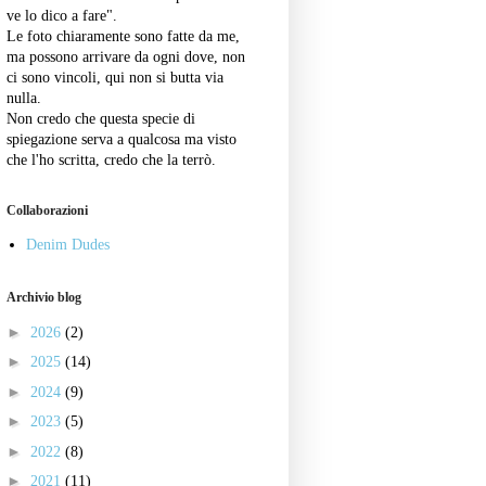
ve lo dico a fare".
Le foto chiaramente sono fatte da me,
ma possono arrivare da ogni dove, non
ci sono vincoli, qui non si butta via
nulla.
Non credo che questa specie di
spiegazione serva a qualcosa ma visto
che l'ho scritta, credo che la terrò.
Collaborazioni
Denim Dudes
Archivio blog
►
2026
(2)
►
2025
(14)
►
2024
(9)
►
2023
(5)
►
2022
(8)
►
2021
(11)