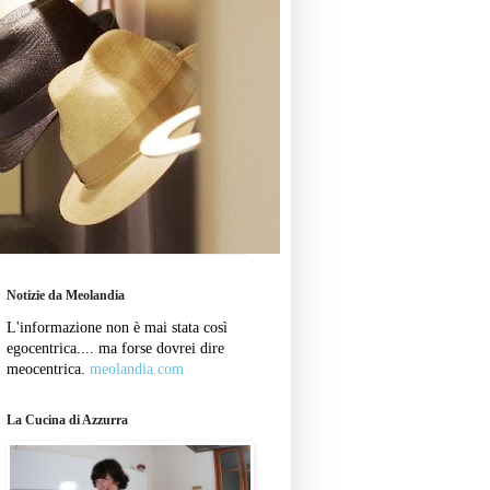
Notizie da Meolandia
L'informazione non è mai stata così
egocentrica.... ma forse dovrei dire
meocentrica.
meolandia.com
La Cucina di Azzurra