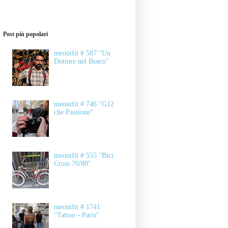
Post più popolari
meoutfit # 587 "Un
Dottore nel Bosco"
meoutfit # 746 "G12
che Passione"
meoutfit # 555 "Bici
Cross 70/80"
meoutfit # 1741
"Tattoo - Paris"