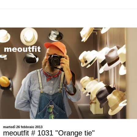
martedì 26 febbraio 2013
meoutfit # 1031 "Orange tie"