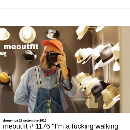
domenica 29 settembre 2013
meoutfit # 1176 "I'm a fucking walking