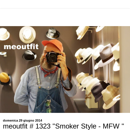
domenica 29 giugno 2014
meoutfit # 1323 "Smoker Style - MFW "