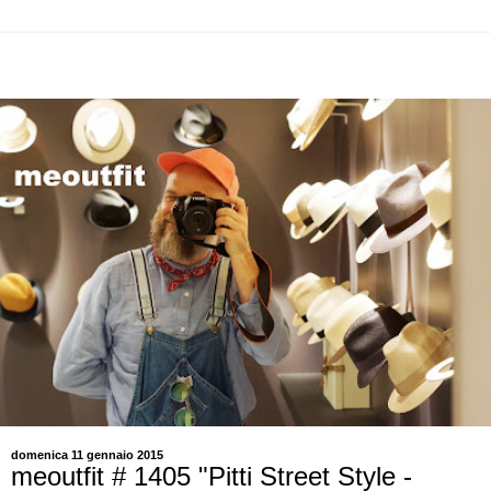
domenica 11 gennaio 2015
meoutfit # 1405 "Pitti Street Style -