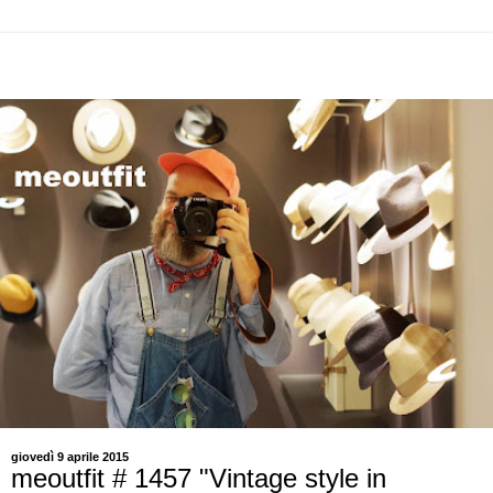
giovedì 9 aprile 2015
meoutfit # 1457 "Vintage style in