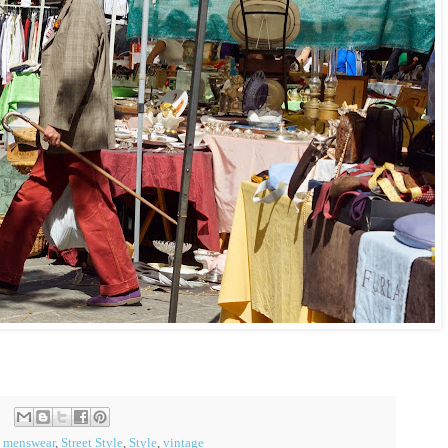
,
menswear
,
Street Style
,
Style
,
vintage