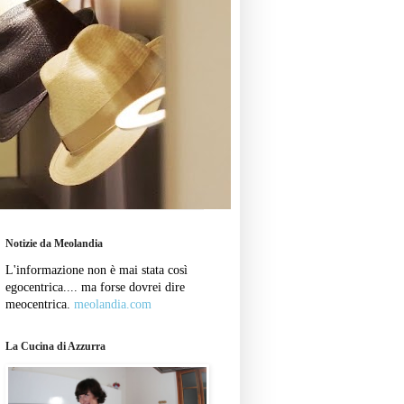
Notizie da Meolandia
L'informazione non è mai stata così
egocentrica.... ma forse dovrei dire
meocentrica.
meolandia.com
La Cucina di Azzurra