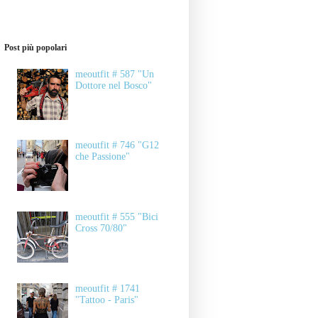
Post più popolari
meoutfit # 587 "Un
Dottore nel Bosco"
meoutfit # 746 "G12
che Passione"
meoutfit # 555 "Bici
Cross 70/80"
meoutfit # 1741
"Tattoo - Paris"