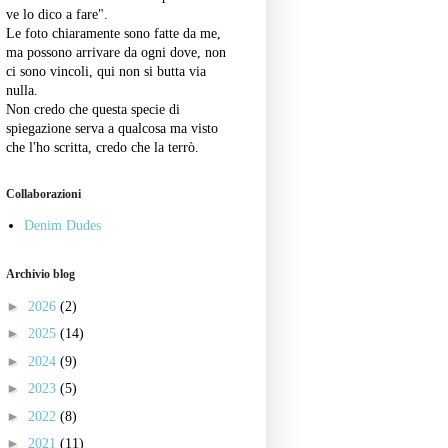
ve lo dico a fare".
Le foto chiaramente sono fatte da me,
ma possono arrivare da ogni dove, non
ci sono vincoli, qui non si butta via
nulla.
Non credo che questa specie di
spiegazione serva a qualcosa ma visto
che l'ho scritta, credo che la terrò.
Collaborazioni
Denim Dudes
Archivio blog
►
2026
(2)
►
2025
(14)
►
2024
(9)
►
2023
(5)
►
2022
(8)
►
2021
(11)