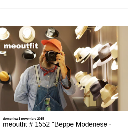
domenica 1 novembre 2015
meoutfit # 1552 "Beppe Modenese -