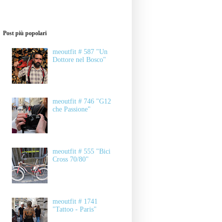
Post più popolari
meoutfit # 587 "Un
Dottore nel Bosco"
meoutfit # 746 "G12
che Passione"
meoutfit # 555 "Bici
Cross 70/80"
meoutfit # 1741
"Tattoo - Paris"