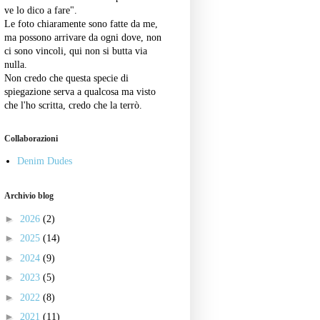
ve lo dico a fare".
Le foto chiaramente sono fatte da me,
ma possono arrivare da ogni dove, non
ci sono vincoli, qui non si butta via
nulla.
Non credo che questa specie di
spiegazione serva a qualcosa ma visto
che l'ho scritta, credo che la terrò.
Collaborazioni
Denim Dudes
Archivio blog
►
2026
(2)
►
2025
(14)
►
2024
(9)
►
2023
(5)
►
2022
(8)
►
2021
(11)