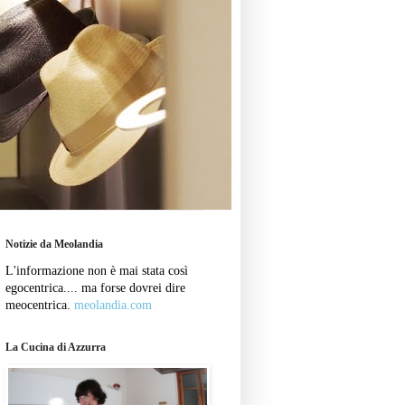
Notizie da Meolandia
L'informazione non è mai stata così
egocentrica.... ma forse dovrei dire
meocentrica.
meolandia.com
La Cucina di Azzurra