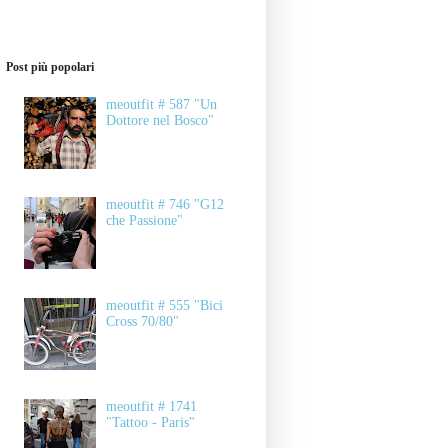
Post più popolari
meoutfit # 587 "Un
Dottore nel Bosco"
meoutfit # 746 "G12
che Passione"
meoutfit # 555 "Bici
Cross 70/80"
meoutfit # 1741
"Tattoo - Paris"