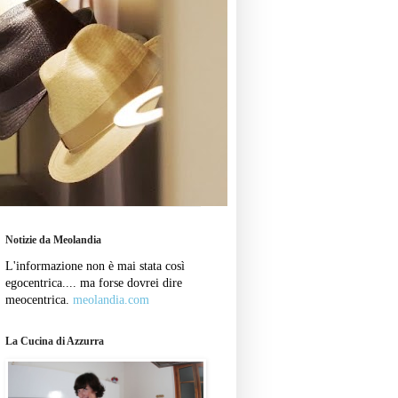
Notizie da Meolandia
L'informazione non è mai stata così
egocentrica.... ma forse dovrei dire
meocentrica.
meolandia.com
La Cucina di Azzurra