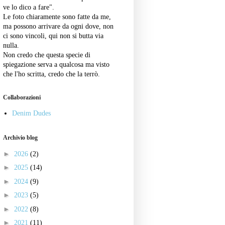
ve lo dico a fare".
Le foto chiaramente sono fatte da me,
ma possono arrivare da ogni dove, non
ci sono vincoli, qui non si butta via
nulla.
Non credo che questa specie di
spiegazione serva a qualcosa ma visto
che l'ho scritta, credo che la terrò.
Collaborazioni
Denim Dudes
Archivio blog
►
2026
(2)
►
2025
(14)
►
2024
(9)
►
2023
(5)
►
2022
(8)
►
2021
(11)