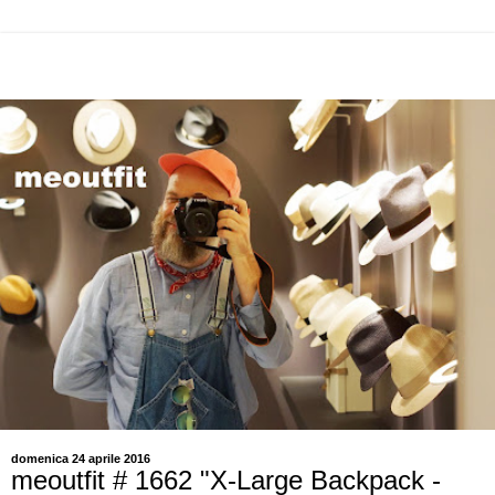
domenica 24 aprile 2016
meoutfit # 1662 "X-Large Backpack -