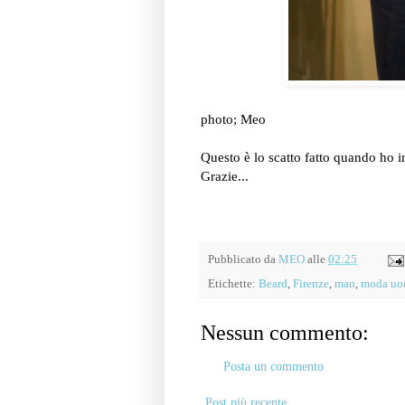
photo; Meo
Questo è lo scatto fatto quando ho 
Grazie...
Pubblicato da
MEO
alle
02:25
Etichette:
Beard
,
Firenze
,
man
,
moda u
Nessun commento:
Posta un commento
Post più recente