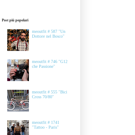
Post più popolari
meoutfit # 587 "Un
Dottore nel Bosco"
meoutfit # 746 "G12
che Passione"
meoutfit # 555 "Bici
Cross 70/80"
meoutfit # 1741
"Tattoo - Paris"