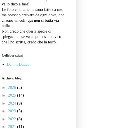
ve lo dico a fare".
Le foto chiaramente sono fatte da me,
ma possono arrivare da ogni dove, non
ci sono vincoli, qui non si butta via
nulla.
Non credo che questa specie di
spiegazione serva a qualcosa ma visto
che l'ho scritta, credo che la terrò.
Collaborazioni
Denim Dudes
Archivio blog
►
2026
(2)
►
2025
(14)
►
2024
(9)
►
2023
(5)
►
2022
(8)
►
2021
(11)