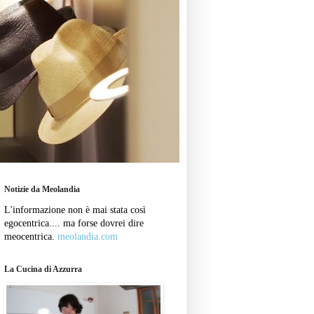
Notizie da Meolandia
L'informazione non è mai stata così
egocentrica.... ma forse dovrei dire
meocentrica.
meolandia.com
La Cucina di Azzurra