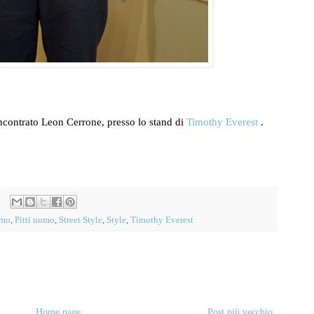
incontrato Leon Cerrone, presso lo stand di
Timothy Everest
.
omo
,
Pitti uomo
,
Street Style
,
Style
,
Timothy Everest
Home page
Post più vecchio