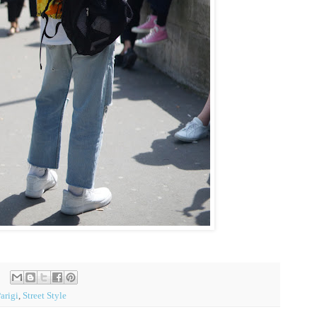
arigi
,
Street Style