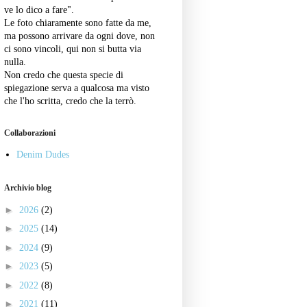
ve lo dico a fare".
Le foto chiaramente sono fatte da me,
ma possono arrivare da ogni dove, non
ci sono vincoli, qui non si butta via
nulla.
Non credo che questa specie di
spiegazione serva a qualcosa ma visto
che l'ho scritta, credo che la terrò.
Collaborazioni
Denim Dudes
Archivio blog
►
2026
(2)
►
2025
(14)
►
2024
(9)
►
2023
(5)
►
2022
(8)
►
2021
(11)