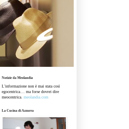
Notizie da Meolandia
L'informazione non è mai stata così
egocentrica.... ma forse dovrei dire
meocentrica.
meolandia.com
La Cucina di Azzurra