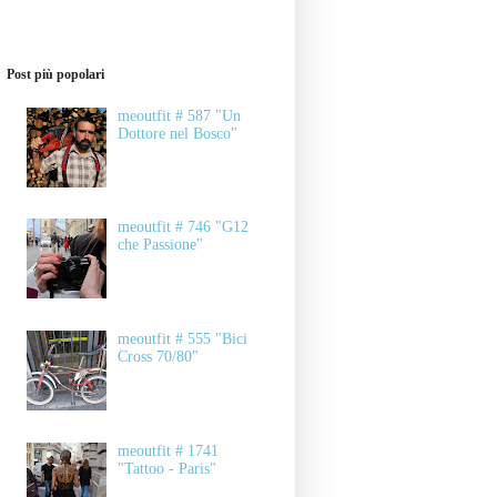
Post più popolari
meoutfit # 587 "Un
Dottore nel Bosco"
meoutfit # 746 "G12
che Passione"
meoutfit # 555 "Bici
Cross 70/80"
meoutfit # 1741
"Tattoo - Paris"