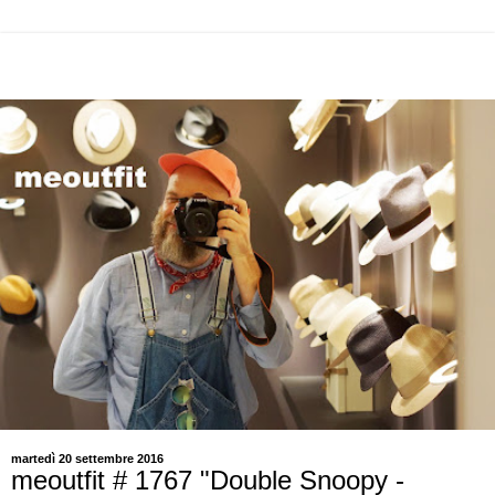
martedì 20 settembre 2016
meoutfit # 1767 "Double Snoopy -