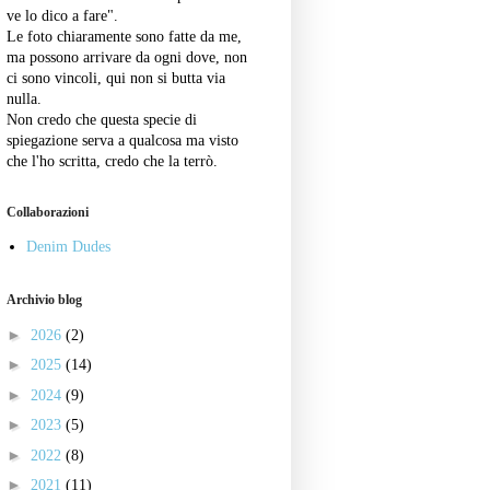
ve lo dico a fare".
Le foto chiaramente sono fatte da me,
ma possono arrivare da ogni dove, non
ci sono vincoli, qui non si butta via
nulla.
Non credo che questa specie di
spiegazione serva a qualcosa ma visto
che l'ho scritta, credo che la terrò.
Collaborazioni
Denim Dudes
Archivio blog
►
2026
(2)
►
2025
(14)
►
2024
(9)
►
2023
(5)
►
2022
(8)
►
2021
(11)