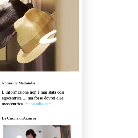
Notizie da Meolandia
L'informazione non è mai stata così
egocentrica.... ma forse dovrei dire
meocentrica.
meolandia.com
La Cucina di Azzurra