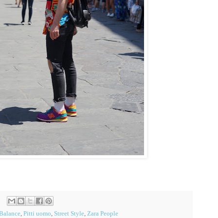
Balance
,
Pitti uomo
,
Street Style
,
Zara People