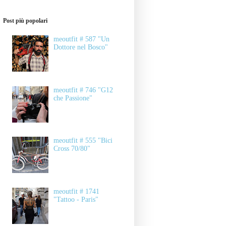
Post più popolari
meoutfit # 587 "Un
Dottore nel Bosco"
meoutfit # 746 "G12
che Passione"
meoutfit # 555 "Bici
Cross 70/80"
meoutfit # 1741
"Tattoo - Paris"