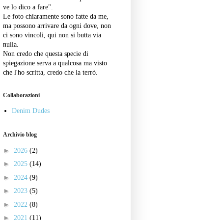
ve lo dico a fare".
Le foto chiaramente sono fatte da me,
ma possono arrivare da ogni dove, non
ci sono vincoli, qui non si butta via
nulla.
Non credo che questa specie di
spiegazione serva a qualcosa ma visto
che l'ho scritta, credo che la terrò.
Collaborazioni
Denim Dudes
Archivio blog
►
2026
(2)
►
2025
(14)
►
2024
(9)
►
2023
(5)
►
2022
(8)
►
2021
(11)