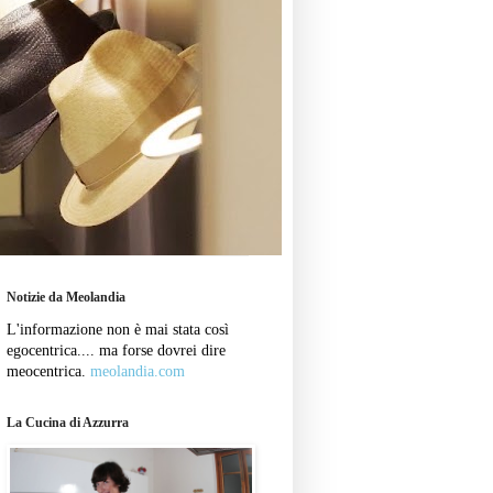
Notizie da Meolandia
L'informazione non è mai stata così
egocentrica.... ma forse dovrei dire
meocentrica.
meolandia.com
La Cucina di Azzurra