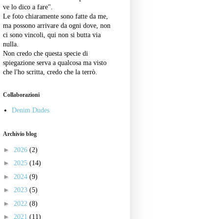
ve lo dico a fare".
Le foto chiaramente sono fatte da me,
ma possono arrivare da ogni dove, non
ci sono vincoli, qui non si butta via
nulla.
Non credo che questa specie di
spiegazione serva a qualcosa ma visto
che l'ho scritta, credo che la terrò.
Collaborazioni
Denim Dudes
Archivio blog
►
2026
(2)
►
2025
(14)
►
2024
(9)
►
2023
(5)
►
2022
(8)
►
2021
(11)