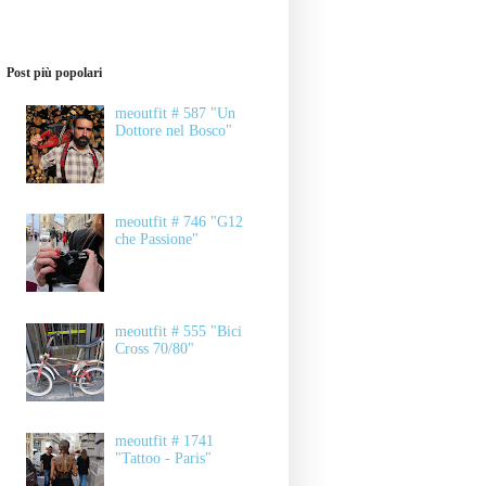
Post più popolari
meoutfit # 587 "Un
Dottore nel Bosco"
meoutfit # 746 "G12
che Passione"
meoutfit # 555 "Bici
Cross 70/80"
meoutfit # 1741
"Tattoo - Paris"