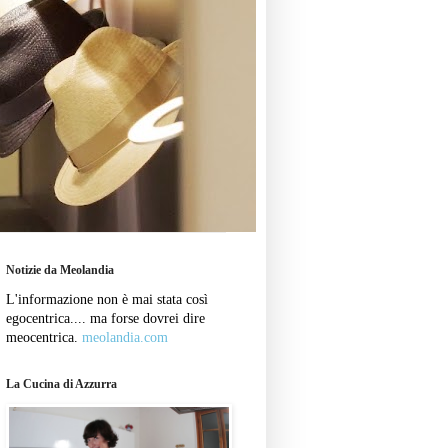
Notizie da Meolandia
L'informazione non è mai stata così
egocentrica.... ma forse dovrei dire
meocentrica.
meolandia.com
La Cucina di Azzurra