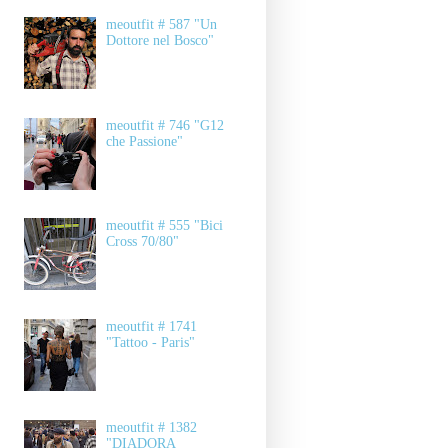
meoutfit # 587 "Un
Dottore nel Bosco"
meoutfit # 746 "G12
che Passione"
meoutfit # 555 "Bici
Cross 70/80"
meoutfit # 1741
"Tattoo - Paris"
meoutfit # 1382
"DIADORA