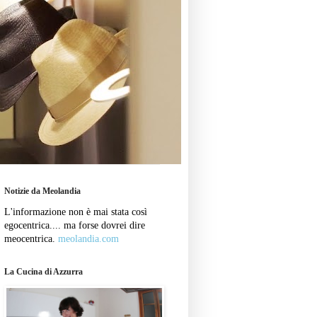
Notizie da Meolandia
L'informazione non è mai stata così
egocentrica.... ma forse dovrei dire
meocentrica.
meolandia.com
La Cucina di Azzurra