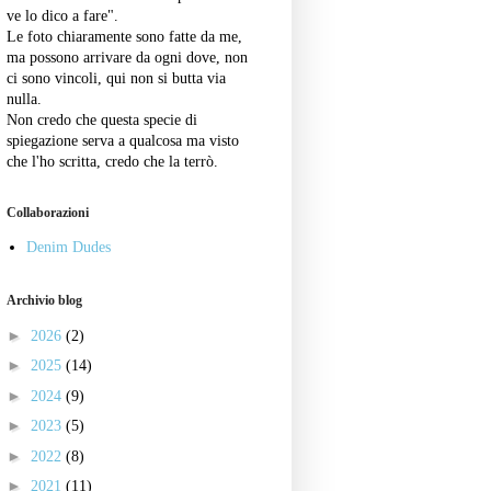
ve lo dico a fare".
Le foto chiaramente sono fatte da me,
ma possono arrivare da ogni dove, non
ci sono vincoli, qui non si butta via
nulla.
Non credo che questa specie di
spiegazione serva a qualcosa ma visto
che l'ho scritta, credo che la terrò.
Collaborazioni
Denim Dudes
Archivio blog
►
2026
(2)
►
2025
(14)
►
2024
(9)
►
2023
(5)
►
2022
(8)
►
2021
(11)