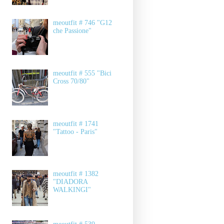
meoutfit # 746 "G12
che Passione"
meoutfit # 555 "Bici
Cross 70/80"
meoutfit # 1741
"Tattoo - Paris"
meoutfit # 1382
"DIADORA
WALKINGI"