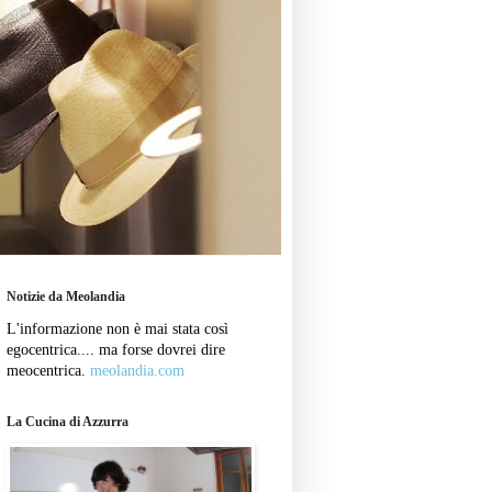
Notizie da Meolandia
L'informazione non è mai stata così
egocentrica.... ma forse dovrei dire
meocentrica.
meolandia.com
La Cucina di Azzurra