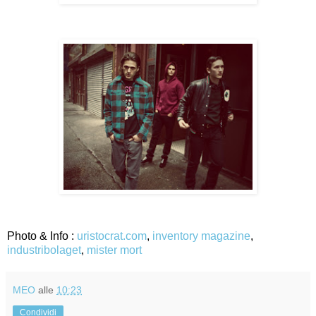
Photo & Info :
uristocrat.com
,
inventory magazine
,
industribolaget
,
mister mort
MEO
alle
10:23
Condividi