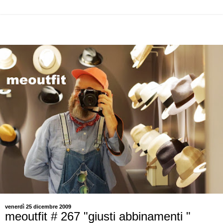
venerdì 25 dicembre 2009
meoutfit # 267 "giusti abbinamenti "