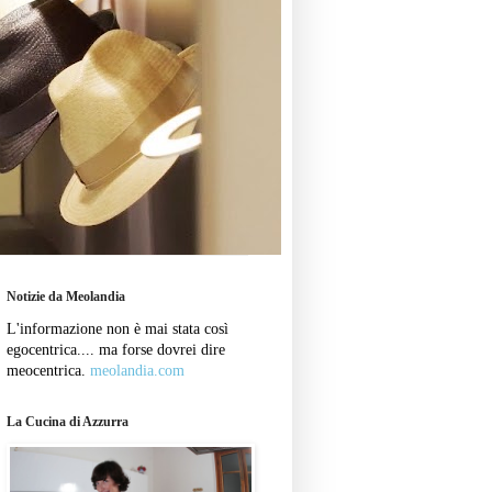
Notizie da Meolandia
L'informazione non è mai stata così
egocentrica.... ma forse dovrei dire
meocentrica.
meolandia.com
La Cucina di Azzurra