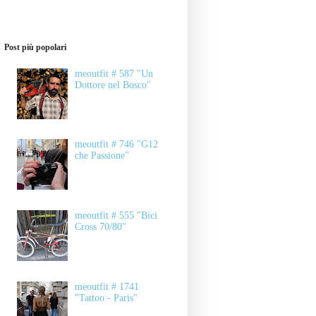
Post più popolari
meoutfit # 587 "Un
Dottore nel Bosco"
meoutfit # 746 "G12
che Passione"
meoutfit # 555 "Bici
Cross 70/80"
meoutfit # 1741
"Tattoo - Paris"