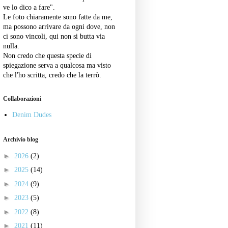
ve lo dico a fare".
Le foto chiaramente sono fatte da me,
ma possono arrivare da ogni dove, non
ci sono vincoli, qui non si butta via
nulla.
Non credo che questa specie di
spiegazione serva a qualcosa ma visto
che l'ho scritta, credo che la terrò.
Collaborazioni
Denim Dudes
Archivio blog
►
2026
(2)
►
2025
(14)
►
2024
(9)
►
2023
(5)
►
2022
(8)
►
2021
(11)