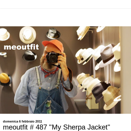
domenica 6 febbraio 2011
meoutfit # 487 "My Sherpa Jacket"