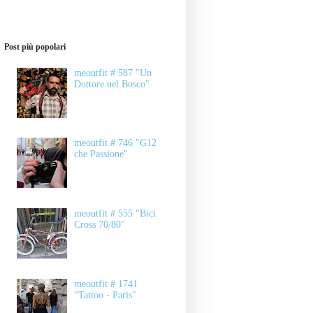
Post più popolari
meoutfit # 587 "Un
Dottore nel Bosco"
meoutfit # 746 "G12
che Passione"
meoutfit # 555 "Bici
Cross 70/80"
meoutfit # 1741
"Tattoo - Paris"