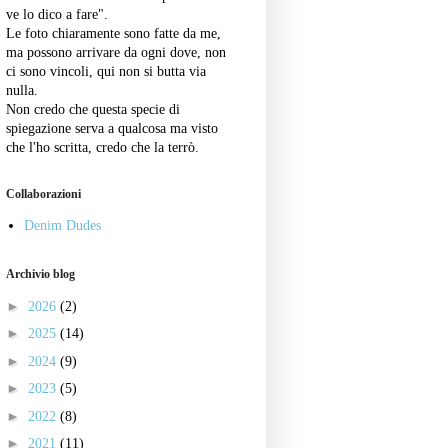
ve lo dico a fare".
Le foto chiaramente sono fatte da me,
ma possono arrivare da ogni dove, non
ci sono vincoli, qui non si butta via
nulla.
Non credo che questa specie di
spiegazione serva a qualcosa ma visto
che l'ho scritta, credo che la terrò.
Collaborazioni
Denim Dudes
Archivio blog
►
2026
(2)
►
2025
(14)
►
2024
(9)
►
2023
(5)
►
2022
(8)
►
2021
(11)